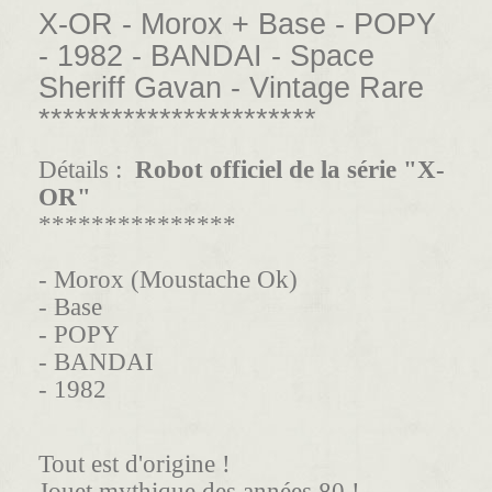
X-OR - Morox + Base - POPY
- 1982 - BANDAI - Space
Sheriff Gavan - Vintage Rare
***********************
Détails :
Robot officiel de la série "X-
OR"
***************
- Morox (Moustache Ok)
- Base
- POPY
- BANDAI
- 1982
Tout est d'origine !
Jouet mythique des années 80 !