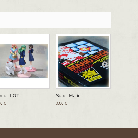
mu - LOT...
Super Mario...
Il Etait...
00 €
0,00 €
0,00 €