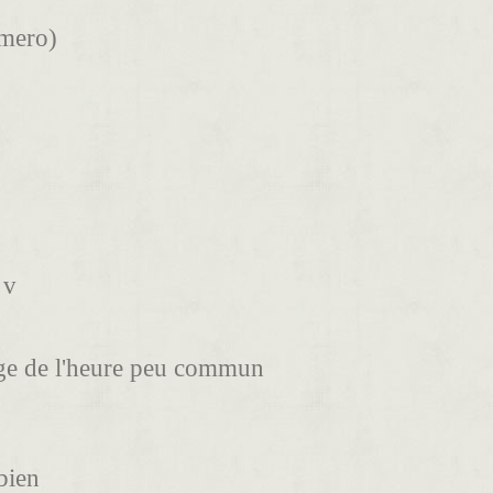
umero)
 v
age de l'heure peu commun
bien