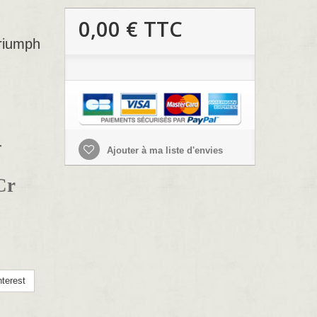
0,00 €
TTC
Triumph
-
Ajouter à ma liste d'envies
Cr
terest