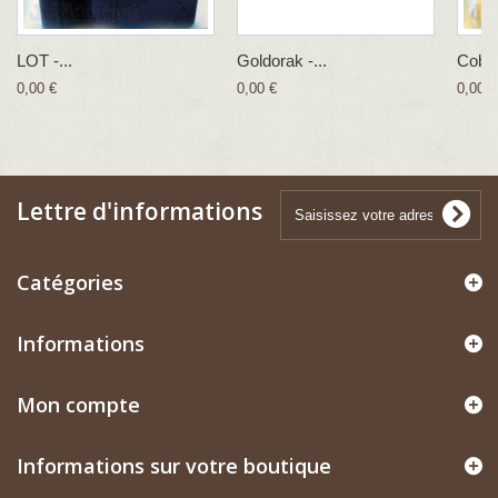
LOT -...
Goldorak -...
Cobra
0,00 €
0,00 €
0,00 €
Lettre d'informations
Catégories
Informations
Mon compte
Informations sur votre boutique