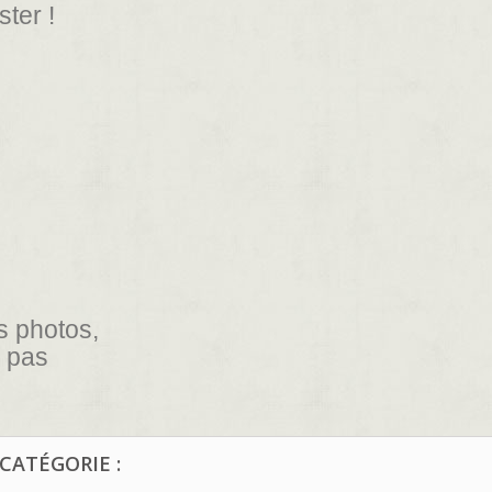
ter !
s photos,
z pas
CATÉGORIE :