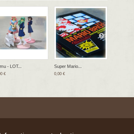
mu - LOT...
Super Mario...
Il Etait...
00 €
0,00 €
0,00 €