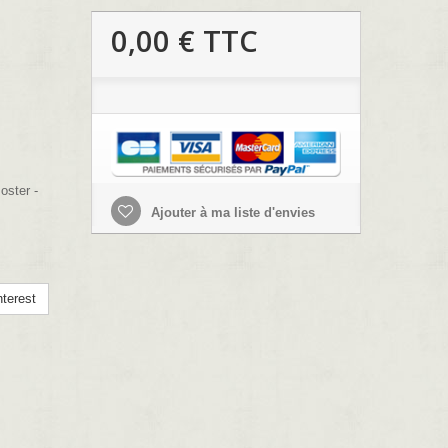
0,00 €
TTC
oster -
Ajouter à ma liste d'envies
terest