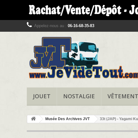
Appelez-nous au :
06-16-68-35-83
JOUET
NOSTALGIE
VÊTEMEN
Musée Des Archives JVT
33t (JAP) - Yagami Ku